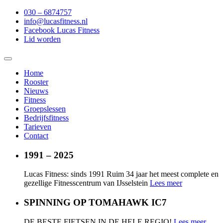
030 – 6874757
info@lucasfitness.nl
Facebook Lucas Fitness
Lid worden
Toggle
navigation
Home
Rooster
Nieuws
Fitness
Groepslessen
Bedrijfsfitness
Tarieven
Contact
1991 – 2025
Lucas Fitness: sinds 1991
Ruim 34 jaar het meest complete en
gezellige Fitnesscentrum van IJsselstein
Lees meer
SPINNING OP TOMAHAWK IC7
DE BESTE FIETSEN
IN DE HELE REGIO!
Lees meer